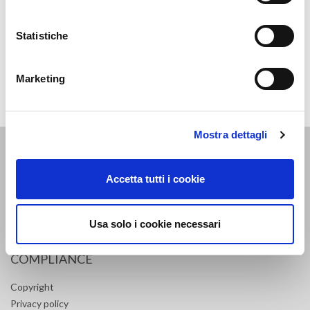
Statistiche
DOCUMENTACION DISPONIBLE
Marketing
FOLLETO-BURLETES AUTOMÁTICOS COMPACT FIRE
Mostra dettagli
DONDE ESTAMOS
Accetta tutti i cookie
Via delle Cerbaie, 114
55011 Altopascio – Lucca (IT)
Usa solo i cookie necessari
T. +39 0583 2601 F. +39 0583 25291
fapimspa@legalmail.it
COMPLIANCE
Copyright
Privacy policy