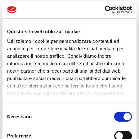
auto taladrantes en varias versiones propiadas
para todos los materiales y situaciones, incluso
en espacios reducidos, para su facilitad de
Questo sito web utilizza i cookie
montaje y fijación, caracterizada por
Utilizziamo i cookie per personalizzare contenuti ed
soluciones técnicas que permiten la más alta
annunci, per fornire funzionalità dei social media e per
calidad y seguridad de funcionamiento, aun en
analizzare il nostro traffico. Condividiamo inoltre
informazioni sul modo in cui utilizza il nostro sito con i
condiciones ambientales extremas.
nostri partner che si occupano di analisi dei dati web,
pubblicità e social media, i quali potrebbero combinarle
con altre informazioni che ha fornito loro o che hanno
raccolto dal suo utilizzo dei loro servizi. Acconsenta ai
nostri cookie se continua ad utilizzare il nostro sito web.
Selezione
Necessario
del
consenso
Preferenze