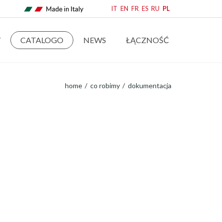
IT
EN
FR
ES
RU
PL
Y
CATALOGO
NEWS
ŁĄCZNOŚĆ
home
co robimy
dokumentacja