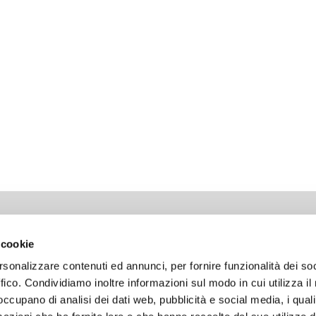
LIANCE
LAVORA CON NOI
 cookie
utorskie
Otwarte pozycje
rsonalizzare contenuti ed annunci, per fornire funzionalità dei so
ość
Spontaniczna aplikacja
ffico. Condividiamo inoltre informazioni sul modo in cui utilizza il 
 wykorzystywania plików cookies
 occupano di analisi dei dati web, pubblicità e social media, i qual
Etyki