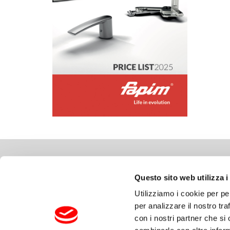
GDZIE JESTEŚMY
COMP
Questo sito web utilizza i
Via delle Cerbaie, 114
Prawa a
Utilizziamo i cookie per pe
55011 Altopascio – Lucca (IT)
Prywatn
per analizzare il nostro tra
T. +39 0583 2601 F. +39 0583 25291
Polityka
con i nostri partner che si
fapimspa@legalmail.it
Kodeks 