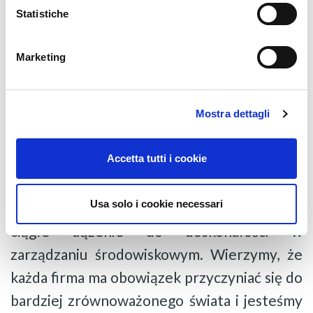
• Optymalizuj procesy produkcyjne, redukując
Statistiche
odpady i zużycie energii;
Marketing
• Niezwłocznie reaguj na zagrożenia
środowiskowe i przyjmuj innowacyjne
rozwiązania w celu ochrony środowiska;
Mostra dettagli
• Promuj kulturę ekologiczną wśród naszych
współpracowników, partnerów i
Accetta tutti i cookie
interesariuszy.
Usa solo i cookie necessari
Uzyskanie certyfikatu to nie tylko cel, ale
ciągłe dążenie do doskonałości w
zarządzaniu środowiskowym. Wierzymy, że
każda firma ma obowiązek przyczyniać się do
bardziej zrównoważonego świata i jesteśmy