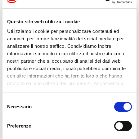
Questo sito web utilizza i cookie
Utilizziamo i cookie per personalizzare contenuti ed
annunci, per fornire funzionalità dei social media e per
Jesteśmy dumni, że uzyskaliśmy certyfikat
analizzare il nostro traffico. Condividiamo inoltre
ISO 14001,
międzynarodowej normy
informazioni sul modo in cui utilizza il nostro sito con i
nostri partner che si occupano di analisi dei dati web,
potwierdzającej wdrożenie skutecznego
pubblicità e social media, i quali potrebbero combinarle
systemu zarządzania środowiskowego,
con altre informazioni che ha fornito loro o che hanno
zgodnego z najlepszymi praktykami. To
raccolto dal suo utilizzo dei loro servizi. Acconsenta ai
nostri cookie se continua ad utilizzare il nostro sito web.
wyróżnienie odzwierciedla nasze
Selezione
zaangażowanie w:
Necessario
del
• Zapobieganie zanieczyszczeniom poprzez
consenso
odpowiedzialne wykorzystanie zasobów
Preferenze
naturalnych;