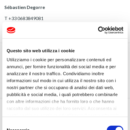
Sébastien Degorre
T +33 0683849081
sebastien.degorre@fapim.it
Questo sito web utilizza i cookie
Utilizziamo i cookie per personalizzare contenuti ed
annunci, per fornire funzionalità dei social media e per
analizzare il nostro traffico. Condividiamo inoltre
informazioni sul modo in cui utilizza il nostro sito con i
nostri partner che si occupano di analisi dei dati web,
pubblicità e social media, i quali potrebbero combinarle
con altre informazioni che ha fornito loro o che hanno
AGENT
raccolto dal suo utilizzo dei loro servizi. Acconsenta ai
NORD-OUEST FRANCE
nostri cookie se continua ad utilizzare il nostro sito web.
Maxime Thareau
Selezione