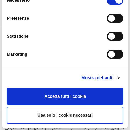
Necessario
del
T +33 0788145228
consenso
maxime.thareau@fapim.it
Preferenze
Statistiche
Marketing
Mostra dettagli
Accetta tutti i cookie
Usa solo i cookie necessari
Avenue Rue St.Roch, 17 – 7712 Herseaux