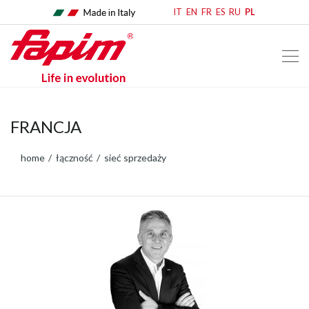
IT
EN
FR
ES
RU
PL
FRANCJA
home
łączność
sieć sprzedaży