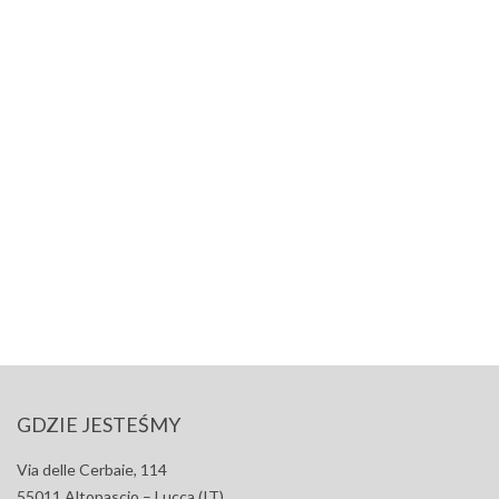
GDZIE JESTEŚMY
Via delle Cerbaie, 114
55011 Altopascio – Lucca (IT)