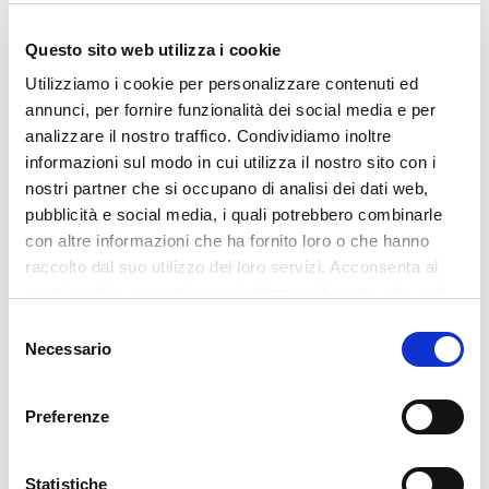
Questo sito web utilizza i cookie
Utilizziamo i cookie per personalizzare contenuti ed
annunci, per fornire funzionalità dei social media e per
analizzare il nostro traffico. Condividiamo inoltre
informazioni sul modo in cui utilizza il nostro sito con i
‹
›
nostri partner che si occupano di analisi dei dati web,
pubblicità e social media, i quali potrebbero combinarle
con altre informazioni che ha fornito loro o che hanno
raccolto dal suo utilizzo dei loro servizi. Acconsenta ai
nostri cookie se continua ad utilizzare il nostro sito web.
Previous
Next
Selezione
Necessario
del
consenso
Preferenze
RECENT POSTS
Glass Build America 2026
Statistiche