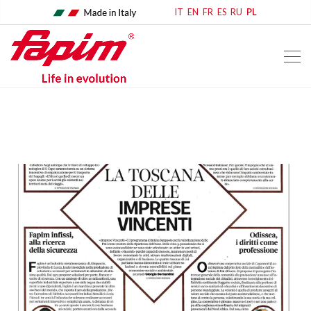
IT
EN
FR
ES
RU
PL
home
rassegna stampa