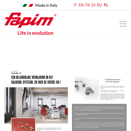
IT
EN
FR
ES
RU
PL
home
rassegna stampa