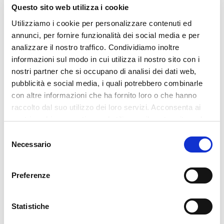
Questo sito web utilizza i cookie
Utilizziamo i cookie per personalizzare contenuti ed
annunci, per fornire funzionalità dei social media e per
analizzare il nostro traffico. Condividiamo inoltre
‹
›
informazioni sul modo in cui utilizza il nostro sito con i
nostri partner che si occupano di analisi dei dati web,
pubblicità e social media, i quali potrebbero combinarle
con altre informazioni che ha fornito loro o che hanno
raccolto dal suo utilizzo dei loro servizi. Acconsenta ai
Previous
Next
nostri cookie se continua ad utilizzare il nostro sito web.
Selezione
Necessario
del
consenso
RECENT POSTS
Preferenze
Glass Build America 2026
27 July 2026
Statistiche
Batimat 2026