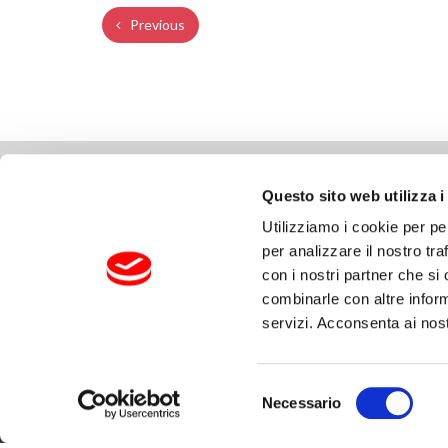
Previous
GDZIE JESTEŚMY
COMP
Questo sito web utilizza i
Utilizziamo i cookie per pe
Via delle Cerbaie, 114
Prawa a
per analizzare il nostro tra
55011 Altopascio – Lucca (IT)
Prywatn
con i nostri partner che si
T. +39 0583 2601 F. +39 0583 25291
Polityka
combinarle con altre inform
fapimspa@legalmail.it
Kodeks 
servizi. Acconsenta ai nost
Whistle
Informa
Selezione
Necessario
del
consenso