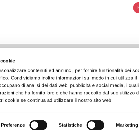
LIANCE
LAVORA CON NOI
 cookie
rsonalizzare contenuti ed annunci, per fornire funzionalità dei so
utorskie
Otwarte pozycje
ffico. Condividiamo inoltre informazioni sul modo in cui utilizza il 
ość
Spontaniczna aplikacja
 occupano di analisi dei dati web, pubblicità e social media, i qual
 wykorzystywania plików cookies
azioni che ha fornito loro o che hanno raccolto dal suo utilizzo d
Etyki
ri cookie se continua ad utilizzare il nostro sito web.
blowing
cje prawne
Preferenze
Statistiche
Marketing
©2019-24 Fapim S.p.A. All Rights Reserved – P.IVA 02224030466