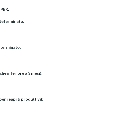
PER:
determinato:
terminato:
he inferiore a 3 mesi):
per reaprti produttivi):