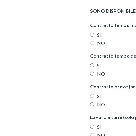
SONO DISPONIBILE 
Contratto tempo in
SI
NO
Contratto tempo de
SI
NO
Contratto breve (anc
SI
NO
Lavoro a turni (solo 
SI
NO