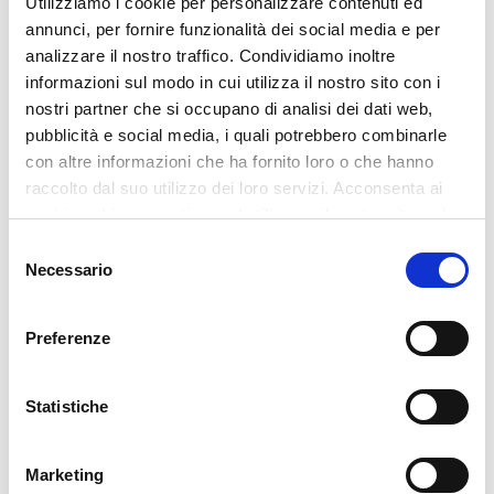
Utilizziamo i cookie per personalizzare contenuti ed
annunci, per fornire funzionalità dei social media e per
analizzare il nostro traffico. Condividiamo inoltre
informazioni sul modo in cui utilizza il nostro sito con i
nostri partner che si occupano di analisi dei dati web,
pubblicità e social media, i quali potrebbero combinarle
con altre informazioni che ha fornito loro o che hanno
YED2024
raccolto dal suo utilizzo dei loro servizi. Acconsenta ai
nostri cookie se continua ad utilizzare il nostro sito web.
Du 11 au 13 avril Fapim est au YED, au Salon de
Selezione
Vicenza !
Necessario
del
consenso
8 April 2024
Preferenze
Statistiche
Marketing