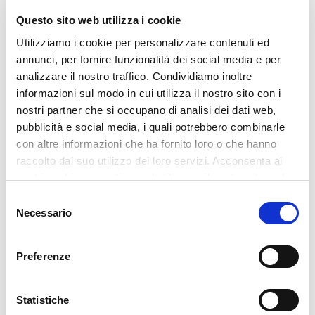
Questo sito web utilizza i cookie
Utilizziamo i cookie per personalizzare contenuti ed
annunci, per fornire funzionalità dei social media e per
analizzare il nostro traffico. Condividiamo inoltre
‹
›
informazioni sul modo in cui utilizza il nostro sito con i
nostri partner che si occupano di analisi dei dati web,
pubblicità e social media, i quali potrebbero combinarle
con altre informazioni che ha fornito loro o che hanno
raccolto dal suo utilizzo dei loro servizi. Acconsenta ai
Previous
Next
nostri cookie se continua ad utilizzare il nostro sito web.
Selezione
Necessario
del
consenso
RECENT POSTS
Preferenze
Glass Build America 2026
27 July 2026
Statistiche