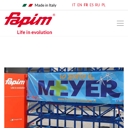
IT
EN
FR
ES
RU
PL
home
comunicato stampa