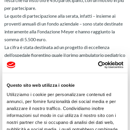
festa che ha visto oltre 450 partecipanti, con un motivo in più
per partecipare.
Le quote di partecipazione alla serata, infatti – insieme ai
proventi annuali di un fondo aziendale – sono state destinate
interamente alla Fondazione Meyer e hanno raggiunto la
somma di 5.500 euro.
La cifra è stata destinata ad un progetto di eccellenza
dell’ospedale fiorentino quale il primo ambulatorio pediatrico
di immuno-reumatologia oculare d’Italia, già attivo da
qualche anno, che si sta impegnando nell’acquisto di uno
strumento laser molto costoso, il Laser Flare – KOWA LASER
Questo sito web utilizza i cookie
che nessun centro pediatrico italiano ancora possiede.
Per Massimo Bellandi, presidente esecutivo di Fapim “è
Utilizziamo i cookie per personalizzare contenuti ed
annunci, per fornire funzionalità dei social media e per
motivo di grande soddisfazione vedere impiegati in progetti
analizzare il nostro traffico. Condividiamo inoltre
così rilevanti per tutta la comunità i risultati di una festa che
informazioni sul modo in cui utilizza il nostro sito con i
nasce dalla voglia di stare insieme, di sentirsi gruppo e di
nostri partner che si occupano di analisi dei dati web,
coinvolgere il territorio dei molti volontari Fapim che
pubblicità e social media, i quali potrebbero combinarle