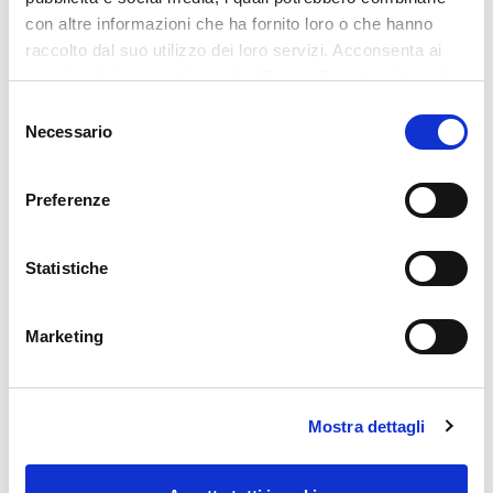
annualmente la rendono possibile”.
con altre informazioni che ha fornito loro o che hanno
raccolto dal suo utilizzo dei loro servizi. Acconsenta ai
nostri cookie se continua ad utilizzare il nostro sito web.
Selezione
Necessario
del
consenso
Preferenze
‹
›
Statistiche
Marketing
Previous
Next
Mostra dettagli
RECENT POSTS