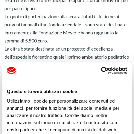
festa che ha visto oltre 450 partecipanti, con un motivo in più
per partecipare.
Le quote di partecipazione alla serata, infatti – insieme ai
proventi annuali di un fondo aziendale – sono state destinate
interamente alla Fondazione Meyer e hanno raggiunto la
somma di 5.500 euro.
La cifra è stata destinata ad un progetto di eccellenza
dell’ospedale fiorentino quale il primo ambulatorio pediatrico
di immuno-reumatologia oculare d’Italia, già attivo da
qualche anno, che si sta impegnando nell’acquisto di uno
strumento laser molto costoso, il Laser Flare – KOWA LASER
che nessun centro pediatrico italiano ancora possiede.
Questo sito web utilizza i cookie
Per Massimo Bellandi, presidente esecutivo di Fapim “è
Utilizziamo i cookie per personalizzare contenuti ed
motivo di grande soddisfazione vedere impiegati in progetti
annunci, per fornire funzionalità dei social media e per
così rilevanti per tutta la comunità i risultati di una festa che
analizzare il nostro traffico. Condividiamo inoltre
nasce dalla voglia di stare insieme, di sentirsi gruppo e di
informazioni sul modo in cui utilizza il nostro sito con i
coinvolgere il territorio dei molti volontari Fapim che
nostri partner che si occupano di analisi dei dati web,