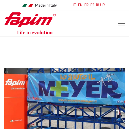
IT
EN
FR
ES
RU
PL
home
comunicato stampa