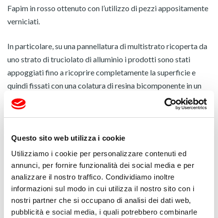
Fapim in rosso ottenuto con l’utilizzo di pezzi appositamente
verniciati.
In particolare, su una pannellatura di multistrato ricoperta da
uno strato di truciolato di alluminio i prodotti sono stati
appoggiati fino a ricoprire completamente la superficie e
quindi fissati con una colatura di resina bicomponente in un
gruppo unico.
Il risultato, oltre ad essere scenografico, è di notevoli
dimensioni: l’opera misura sei metri di larghezza per 1,70
Questo sito web utilizza i cookie
metri di lunghezza con un peso di circa otto quintali.
Utilizziamo i cookie per personalizzare contenuti ed
annunci, per fornire funzionalità dei social media e per
L’installazione è collocata all’ingresso principale della sede di
analizzare il nostro traffico. Condividiamo inoltre
via delle Cerbaie, di fronte al gruppo bronzeo “La famiglia”
informazioni sul modo in cui utilizza il nostro sito con i
nostri partner che si occupano di analisi dei dati web,
commissionato nel 2006 allo scultore Guglielmo Malato per
pubblicità e social media, i quali potrebbero combinarle
celebrare i valori aziendali.