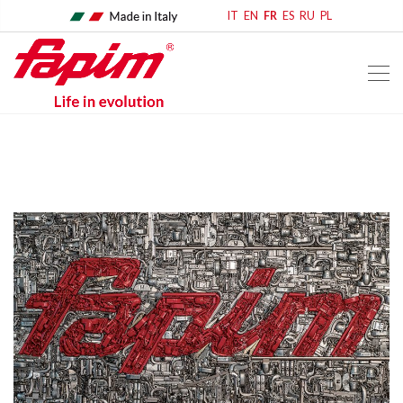
IT
EN
FR
ES
RU
PL
home
comunicato stampa