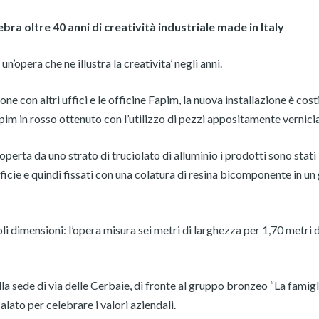
bra oltre 40 anni di creatività industriale made in Italy
n’opera che ne illustra la creativita’ negli anni.
one con altri uffici e le officine Fapim, la nuova installazione è cost
pim in rosso ottenuto con l’utilizzo di pezzi appositamente vernicia
coperta da uno strato di truciolato di alluminio i prodotti sono stati
icie e quindi fissati con una colatura di resina bicomponente in u
oli dimensioni: l’opera misura sei metri di larghezza per 1,70 metri d
ella sede di via delle Cerbaie, di fronte al gruppo bronzeo “La famigl
ato per celebrare i valori aziendali.