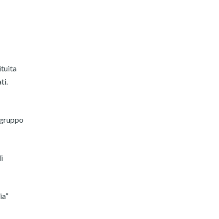
ituita
ti.
n gruppo
i
ia”