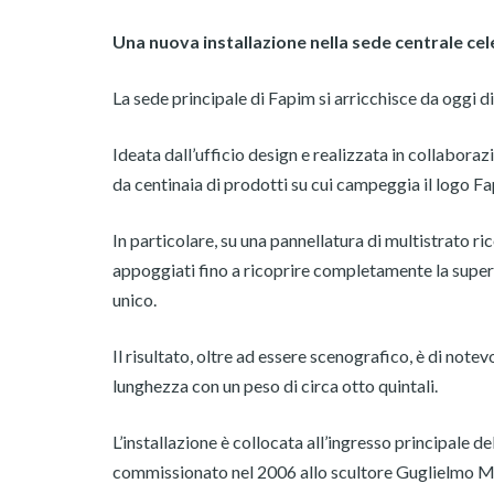
Una nuova installazione nella sede centrale cele
La sede principale di Fapim si arricchisce da oggi di u
Ideata dall’ufficio design e realizzata in collaborazi
da centinaia di prodotti su cui campeggia il logo Fa
In particolare, su una pannellatura di multistrato ri
appoggiati fino a ricoprire completamente la superf
unico.
Il risultato, oltre ad essere scenografico, è di notev
lunghezza con un peso di circa otto quintali.
L’installazione è collocata all’ingresso principale d
commissionato nel 2006 allo scultore Guglielmo Mal