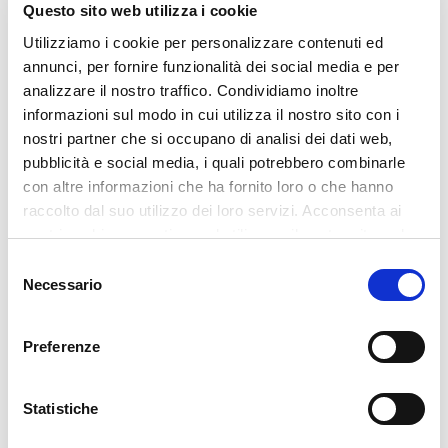
Questo sito web utilizza i cookie
Utilizziamo i cookie per personalizzare contenuti ed
annunci, per fornire funzionalità dei social media e per
analizzare il nostro traffico. Condividiamo inoltre
informazioni sul modo in cui utilizza il nostro sito con i
nostri partner che si occupano di analisi dei dati web,
pubblicità e social media, i quali potrebbero combinarle
con altre informazioni che ha fornito loro o che hanno
raccolto dal suo utilizzo dei loro servizi. Acconsenta ai
nostri cookie se continua ad utilizzare il nostro sito web.
Selezione
Necessario
del
consenso
Preferenze
Via delle Cerbaie 114, 55011 Altopascio – Lucca (IT)
T +39 0583 2601 F +39 0583 25291
Statistiche