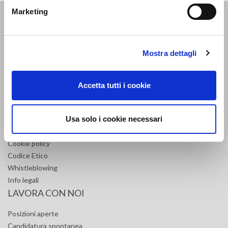
Marketing
DOVE SIAMO
Via delle Cerbaie, 114
Mostra dettagli
55011 Altopascio – Lucca (IT)
T. +39 0583 2601 F. +39 0583 25291
fapimspa@legalmail.it
Accetta tutti i cookie
COMPLIANCE
Usa solo i cookie necessari
Copyright
Privacy policy
Cookie policy
Codice Etico
Whistleblowing
Info legali
LAVORA CON NOI
Posizioni aperte
Candidatura spontanea