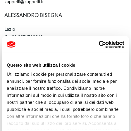
zuppelli@zuppelli.it
ALESSANDRO BISEGNA
Lazio
C +39 337-749368
T/F +39 06-233240888
bisegna.rappresentanze@gmail.com
Questo sito web utilizza i cookie
Utilizziamo i cookie per personalizzare contenuti ed
DEPINTO GIUSEPPE
annunci, per fornire funzionalità dei social media e per
analizzare il nostro traffico. Condividiamo inoltre
Abruzzo, Marche e Molise
informazioni sul modo in cui utilizza il nostro sito con i
C +39 348-2801378
nostri partner che si occupano di analisi dei dati web,
domotica.depinto@gmail.com
pubblicità e social media, i quali potrebbero combinarle
con altre informazioni che ha fornito loro o che hanno
MARCO PICONE
raccolto dal suo utilizzo dei loro servizi. Acconsenta ai
nostri cookie se continua ad utilizzare il nostro sito web.