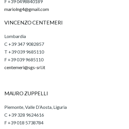
F +39 0498840189
mariolng4@gmail.com
VINCENZO CENTEMERI
Lombardia
C +39 347 9082857
T +39 039 9685110
F +39 039 9685110
centemeri@sgs-srl.it
MAURO ZUPPELLI
Piemonte, Valle D’Aosta, Liguria
C +39 328 9624616
F +39 018 5738784