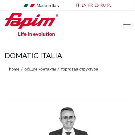
IT
EN
FR
ES
RU
PL
DOMATIC ITALIA
home
общие контакты
торговая структура