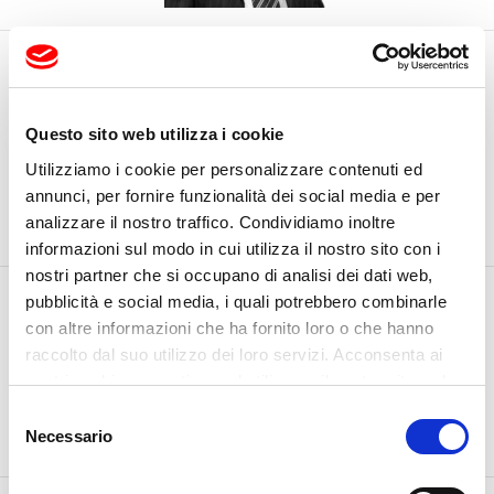
AREA MANAGER
Stefano Staccioli
Questo sito web utilizza i cookie
T +39 348 3705012
F +39 0583 25291
Utilizziamo i cookie per personalizzare contenuti ed
annunci, per fornire funzionalità dei social media e per
stefano.staccioli@fapim.it
analizzare il nostro traffico. Condividiamo inoltre
informazioni sul modo in cui utilizza il nostro sito con i
nostri partner che si occupano di analisi dei dati web,
pubblicità e social media, i quali potrebbero combinarle
con altre informazioni che ha fornito loro o che hanno
raccolto dal suo utilizzo dei loro servizi. Acconsenta ai
nostri cookie se continua ad utilizzare il nostro sito web.
Selezione
Necessario
del
consenso