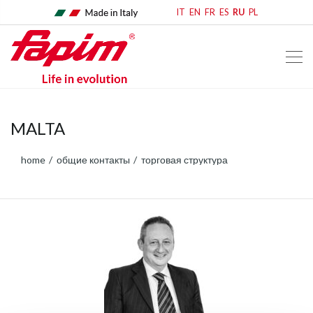
IT
EN
FR
ES
RU
PL
MALTA
home
общие контакты
торговая структура