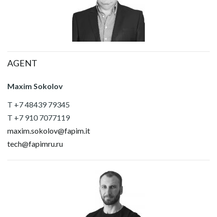
AGENT
Maxim Sokolov
T +7 48439 79345
T +7 910 7077119
maxim.sokolov@fapim.it
tech@fapimru.ru