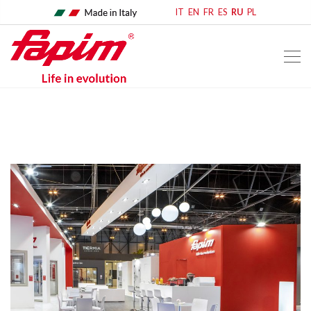
IT
EN
FR
ES
RU
PL
home
eventi & news