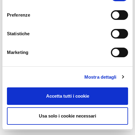
consenso
Previous
Next
Preferenze
Statistiche
RECENT POSTS
Marketing
Glass Build America 2026
27 July 2026
Batimat 2026
Mostra dettagli
27 July 2026
Veteco 2026
Accetta tutti i cookie
17 July 2026
МНОГОЗАПОРНЫЙ ЗАМОК FORMULA ДЛЯ
Usa solo i cookie necessari
РАЗДВИЖНЫХ СИСТЕМ
31 March 2026