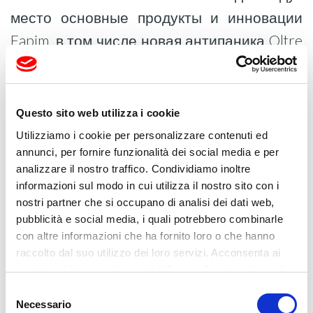
место основные продукты и инновации
Fapim, в том числе новая антипаника Oltre
и подъемно-раздвижная система Luce.
Будем рады видеть вас на стенде 9D06!
Questo sito web utilizza i cookie
Utilizziamo i cookie per personalizzare contenuti ed
annunci, per fornire funzionalità dei social media e per
analizzare il nostro traffico. Condividiamo inoltre
informazioni sul modo in cui utilizza il nostro sito con i
nostri partner che si occupano di analisi dei dati web,
pubblicità e social media, i quali potrebbero combinarle
con altre informazioni che ha fornito loro o che hanno
raccolto dal suo utilizzo dei loro servizi. Acconsenta ai
‹
›
nostri cookie se continua ad utilizzare il nostro sito web.
Selezione
Necessario
del