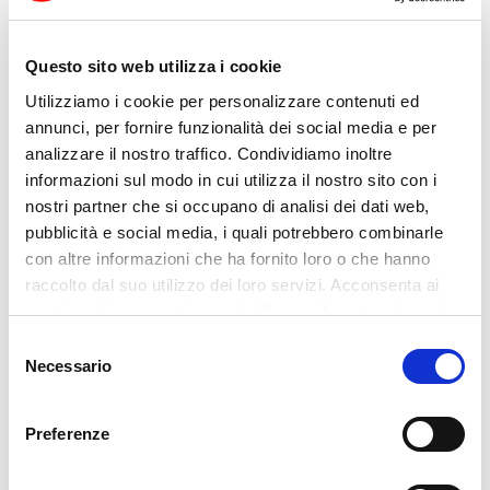
квалифицированными поставщиками на
европейском уровне. Мы уделяем много
Questo sito web utilizza i cookie
усилий систематическому контролю
Utilizziamo i cookie per personalizzare contenuti ed
производственных партий, чтобы
annunci, per fornire funzionalità dei social media e per
analizzare il nostro traffico. Condividiamo inoltre
гарантировать очень высокие стандарты
informazioni sul modo in cui utilizza il nostro sito con i
качества.
nostri partner che si occupano di analisi dei dati web,
pubblicità e social media, i quali potrebbero combinarle
con altre informazioni che ha fornito loro o che hanno
Внутренняя химическая лаборатория шаг
raccolto dal suo utilizzo dei loro servizi. Acconsenta ai
за шагом выполняет все этапы анодного
nostri cookie se continua ad utilizzare il nostro sito web.
окисления и окраски в соответствии с
Selezione
Necessario
del
правилами, установленными брендами
consenso
качества Qualanod и Qualicoat.
Preferenze
Мы проводим ежедневные испытания