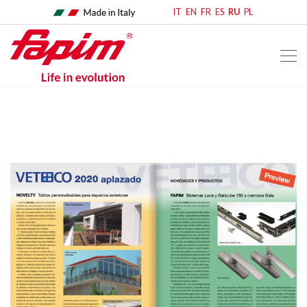
IT
EN
FR
ES
RU
PL
home
rassegna stampa