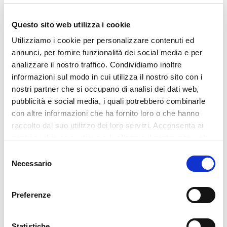
Questo sito web utilizza i cookie
Utilizziamo i cookie per personalizzare contenuti ed
annunci, per fornire funzionalità dei social media e per
analizzare il nostro traffico. Condividiamo inoltre
‹
›
informazioni sul modo in cui utilizza il nostro sito con i
nostri partner che si occupano di analisi dei dati web,
pubblicità e social media, i quali potrebbero combinarle
con altre informazioni che ha fornito loro o che hanno
raccolto dal suo utilizzo dei loro servizi. Acconsenta ai
Previous
Next
nostri cookie se continua ad utilizzare il nostro sito web.
Selezione
Necessario
del
consenso
RECENT POSTS
Preferenze
Glass Build America 2026
27 July 2026
Statistiche