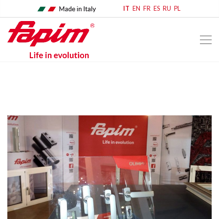
IT
EN
FR
ES
RU
PL
home
eventi & news