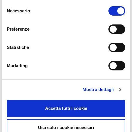
Selezione
Necessario
del
‹
›
consenso
Preferenze
Previous
Next
Statistiche
Marketing
ARTICOLI RECENTI
Mostra dettagli
Glass Build America 2026
27 Luglio 2026
Accetta tutti i cookie
Batimat 2026
27 Luglio 2026
Veteco 2026
Usa solo i cookie necessari