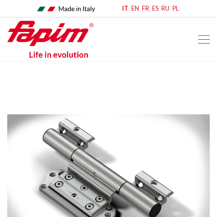
IT
EN
FR
ES
RU
PL
home
news mobile
eventi & news