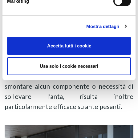
Marketing
Mostra dettagli
Monaco è dotata di una regolazione
Accetta tutti i cookie
micrometrica nelle tre dimensioni, dove la
regolazione verticale è assolutamente
Usa solo i cookie necessari
innovativa perché si fa a porta chiusa, senza
smontare alcun componente o necessità di
sollevare l’anta, risulta inoltre
particolarmente efficace su ante pesanti.