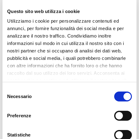
Questo sito web utilizza i cookie
Utilizziamo i cookie per personalizzare contenuti ed
annunci, per fornire funzionalità dei social media e per
analizzare il nostro traffico. Condividiamo inoltre
informazioni sul modo in cui utilizza il nostro sito con i
‹
›
nostri partner che si occupano di analisi dei dati web,
pubblicità e social media, i quali potrebbero combinarle
con altre informazioni che ha fornito loro o che hanno
raccolto dal suo utilizzo dei loro servizi. Acconsenta ai
Previous
Next
nostri cookie se continua ad utilizzare il nostro sito web.
Selezione
Necessario
del
consenso
ARTICOLI RECENTI
Preferenze
Glass Build America 2026
27 Luglio 2026
Statistiche