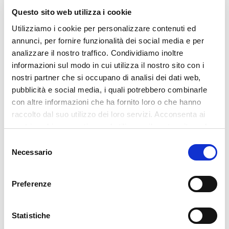
Questo sito web utilizza i cookie
Utilizziamo i cookie per personalizzare contenuti ed
annunci, per fornire funzionalità dei social media e per
analizzare il nostro traffico. Condividiamo inoltre
‹
›
informazioni sul modo in cui utilizza il nostro sito con i
nostri partner che si occupano di analisi dei dati web,
pubblicità e social media, i quali potrebbero combinarle
con altre informazioni che ha fornito loro o che hanno
raccolto dal suo utilizzo dei loro servizi. Acconsenta ai
Previous
Next
nostri cookie se continua ad utilizzare il nostro sito web.
Selezione
Necessario
del
consenso
ARTICOLI RECENTI
Preferenze
Glass Build America 2026
27 Luglio 2026
Statistiche
Batimat 2026