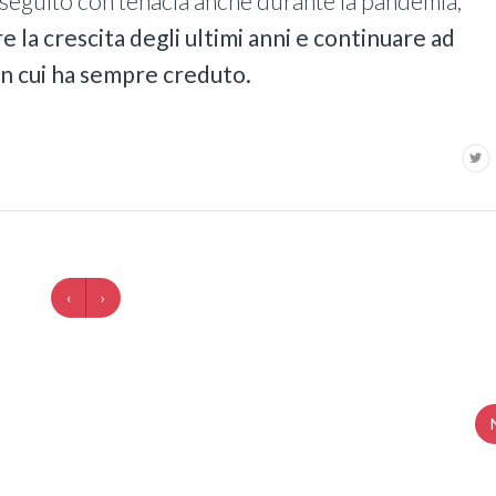
seguito con tenacia anche durante la pandemia,
 la crescita degli ultimi anni e continuare ad
in cui ha sempre creduto.
‹
›