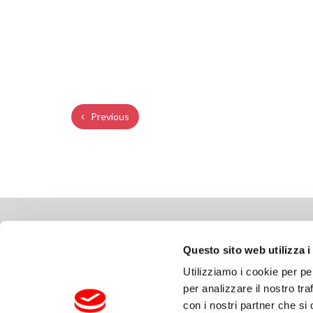
Previous
ГДЕ МЫ НАХОДИМСЯ
COMP
Questo sito web utilizza i
Via delle Cerbaie, 114
Copyrig
Utilizziamo i cookie per pe
55011 Altopascio – Lucca (IT)
политик
per analizzare il nostro tra
T. +39 0583 2601 F. +39 0583 25291
Политик
con i nostri partner che si