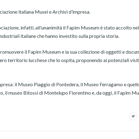
ociazione italiana Musei e Archivi d’impresa.
ociazione, infatti, all’unanimità il Fapim Museum è stato accolto nel
dustriali italiane che hanno investito sulla propria storia.
a promuovere il Fapim Museum e la sua collezione di oggetti e docu
intero territorio lucchese che lo ospita, proponendo ai potenziali visi
impresa: il Museo Piaggio di Pontedera, il Museo Ferragamo e quell
, il museo Bitossi di Montelupo Fiorentino e, da oggi, il Fapim M