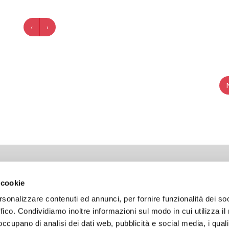
‹
›
LIANCE
LAVORA CON NOI
 cookie
ht
Открытые позиции
rsonalizzare contenuti ed annunci, per fornire funzionalità dei so
а конфиденциальности
Спонтанное применение
ffico. Condividiamo inoltre informazioni sul modo in cui utilizza il 
а использования файлов cookie
 occupano di analisi dei dati web, pubblicità e social media, i qual