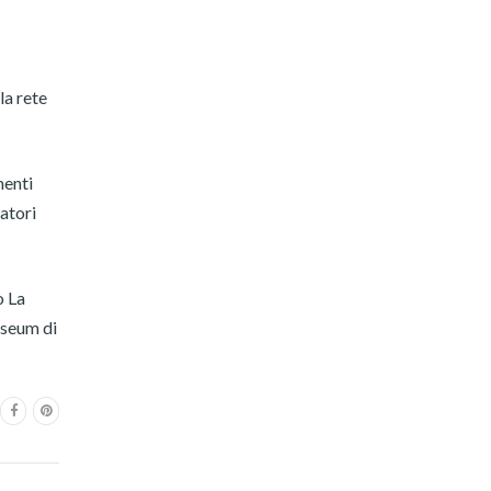
la rete
menti
tatori
o La
useum di